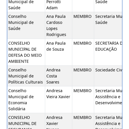
Municipal de
Perrotti
Saúde
Saúde
Adam
Conselho
Ana Paula
MEMBRO
Secretaria Munic
Municipal de
Cardoso
Saúde
Saúde
Lopes
Rodrigues
CONSELHO
Ana Paula
MEMBRO
SECRETARIA DE
MUNICIPAL DE
de Souza
EDUCAÇÃO
DEFESA DO MEIO
AMBIENTE
Conselho
Andrea
MEMBRO
Sociedade Civil
Municipal de
Costa
Políticas Culturais
Soares
Conselho
Andresa
MEMBRO
Secretaria Munic
Municipal de
Vieira Xavier
Assistência e
Economia
Desenvolvimento 
Solidária
CONSELHO
Andresa
MEMBRO
Secretaria Munic
MUNICIPAL DE
Xavier
Assistência e