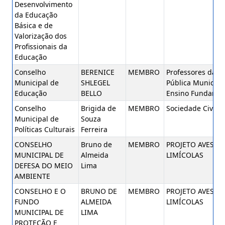
Desenvolvimento
da Educação
Básica e de
Valorização dos
Profissionais da
Educação
Conselho
BERENICE
MEMBRO
Professores da R
Municipal de
SHLEGEL
Pública Municipal
Educação
BELLO
Ensino Fundamen
Conselho
Brigida de
MEMBRO
Sociedade Civil
Municipal de
Souza
Políticas Culturais
Ferreira
CONSELHO
Bruno de
MEMBRO
PROJETO AVES
MUNICIPAL DE
Almeida
LIMÍCOLAS
DEFESA DO MEIO
Lima
AMBIENTE
CONSELHO E O
BRUNO DE
MEMBRO
PROJETO AVES
FUNDO
ALMEIDA
LIMÍCOLAS
MUNICIPAL DE
LIMA
PROTEÇÃO E