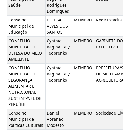
Saúde
Rodrigues
Domingues
Conselho
CLEUSA
MEMBRO
Rede Estadual de
Municipal de
ALVES DOS
Educação
SANTOS
CONSELHO
Cynthia
MEMBRO
GABINETE DO CH
MUNICIPAL DE
Regina Caly
EXECUTIVO
DEFESA DO MEIO
Tedorenko
AMBIENTE
CONSELHO
Cynthia
MEMBRO
PREFEITURA/SEC
MUNICIPAL DE
Regina Caly
DE MEIO AMBIEN
SEGURANÇA
Tedorenko
AGRICULTURA
ALIMENTAR E
NUTRICIONAL
SUSTENTÁVEL DE
PERUÍBE
Conselho
Daniel
MEMBRO
Sociedade Civil
Municipal de
Abrahão
Políticas Culturais
Modesto