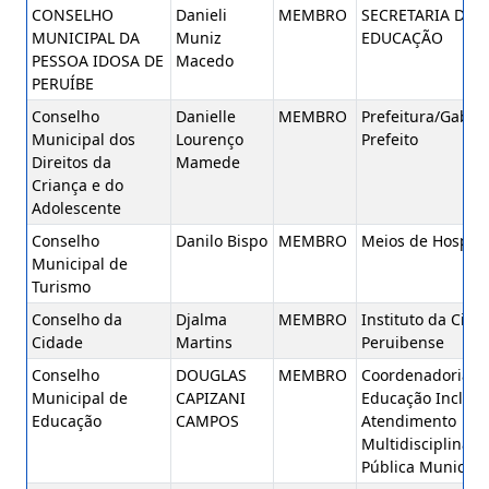
CONSELHO
Danieli
MEMBRO
SECRETARIA DE
MUNICIPAL DA
Muniz
EDUCAÇÃO
PESSOA IDOSA DE
Macedo
PERUÍBE
Conselho
Danielle
MEMBRO
Prefeitura/Gabin
Municipal dos
Lourenço
Prefeito
Direitos da
Mamede
Criança e do
Adolescente
Conselho
Danilo Bispo
MEMBRO
Meios de Hospe
Municipal de
Turismo
Conselho da
Djalma
MEMBRO
Instituto da Cida
Cidade
Martins
Peruibense
Conselho
DOUGLAS
MEMBRO
Coordenadoria d
Municipal de
CAPIZANI
Educação Inclusi
Educação
CAMPOS
Atendimento
Multidisciplinar 
Pública Municipa