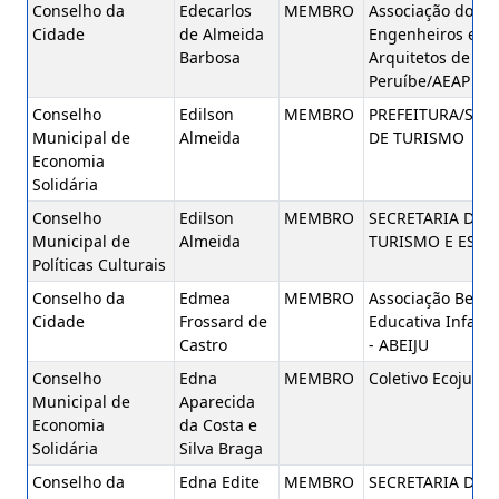
Conselho da
Edecarlos
MEMBRO
Associação dos
Cidade
de Almeida
Engenheiros e
Barbosa
Arquitetos de
Peruíbe/AEAP
Conselho
Edilson
MEMBRO
PREFEITURA/SEC
Municipal de
Almeida
DE TURISMO
Economia
Solidária
Conselho
Edilson
MEMBRO
SECRETARIA DE
Municipal de
Almeida
TURISMO E ESPO
Políticas Culturais
Conselho da
Edmea
MEMBRO
Associação Benef
Cidade
Frossard de
Educativa Infanto
Castro
- ABEIJU
Conselho
Edna
MEMBRO
Coletivo Ecojurei
Municipal de
Aparecida
Economia
da Costa e
Solidária
Silva Braga
Conselho da
Edna Edite
MEMBRO
SECRETARIA DE