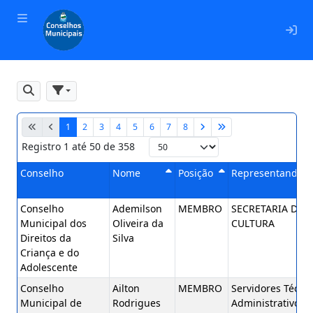
En
Pesquisar
Filtros
1
2
3
4
5
6
7
8
Registro
1
até
50
de
358
Conselho
Nome
Posição
Representando
Crescente
Crescente
Conselho
Ademilson
MEMBRO
SECRETARIA DE
Municipal dos
Oliveira da
CULTURA
Direitos da
Silva
Criança e do
Adolescente
Conselho
Ailton
MEMBRO
Servidores Técnic
Municipal de
Rodrigues
Administrativos 