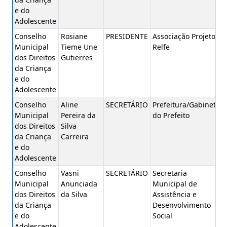
e do
Adolescente
Conselho
Rosiane
PRESIDENTE
Associação Projeto
Municipal
Tieme Une
Relfe
dos Direitos
Gutierres
da Criança
e do
Adolescente
Conselho
Aline
SECRETÁRIO
Prefeitura/Gabinete
Municipal
Pereira da
do Prefeito
dos Direitos
Silva
da Criança
Carreira
e do
Adolescente
Conselho
Vasni
SECRETÁRIO
Secretaria
Municipal
Anunciada
Municipal de
dos Direitos
da Silva
Assistência e
da Criança
Desenvolvimento
e do
Social
Adolescente