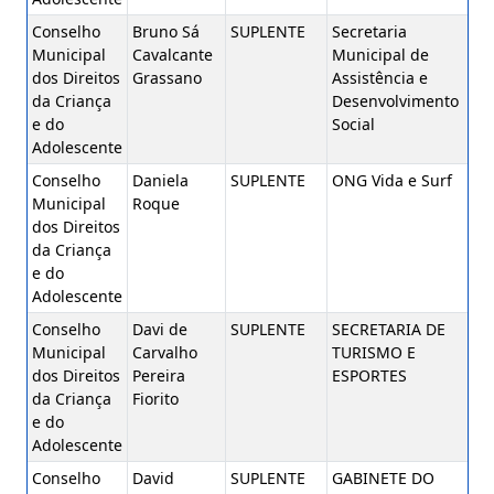
Conselho
Bruno Sá
SUPLENTE
Secretaria
Municipal
Cavalcante
Municipal de
dos Direitos
Grassano
Assistência e
da Criança
Desenvolvimento
e do
Social
Adolescente
Conselho
Daniela
SUPLENTE
ONG Vida e Surf
Municipal
Roque
dos Direitos
da Criança
e do
Adolescente
Conselho
Davi de
SUPLENTE
SECRETARIA DE
Municipal
Carvalho
TURISMO E
dos Direitos
Pereira
ESPORTES
da Criança
Fiorito
e do
Adolescente
Conselho
David
SUPLENTE
GABINETE DO