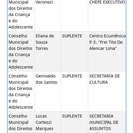
Municipal
Veronezi
CHEFE EXECUTIVO
dos Direitos
da Criança
e do
Adolescente
Conselho
Eliana de
SUPLENTE
Centro Ecumênico
Municipal
Souza
P. E. "Frei Tito De
dos Direitos
Torres
Alencar Lima"
da Criança
e do
Adolescente
Conselho
Genivaldo
SUPLENTE
SECRETARIA DE
Municipal
dos Santos
CULTURA
dos Direitos
da Criança
e do
Adolescente
Conselho
Lucas
SUPLENTE
SECRETARIA
Municipal
Cortezzi
mUNICIPAL DE
dos Direitos
Marques
ASSUNTOS