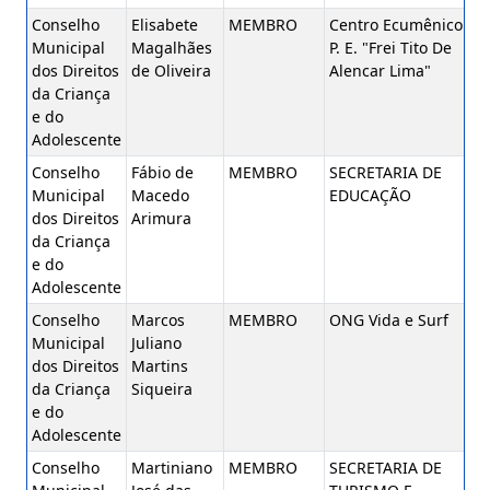
Conselho
Elisabete
MEMBRO
Centro Ecumênico
Municipal
Magalhães
P. E. "Frei Tito De
dos Direitos
de Oliveira
Alencar Lima"
da Criança
e do
Adolescente
Conselho
Fábio de
MEMBRO
SECRETARIA DE
Municipal
Macedo
EDUCAÇÃO
dos Direitos
Arimura
da Criança
e do
Adolescente
Conselho
Marcos
MEMBRO
ONG Vida e Surf
Municipal
Juliano
dos Direitos
Martins
da Criança
Siqueira
e do
Adolescente
Conselho
Martiniano
MEMBRO
SECRETARIA DE