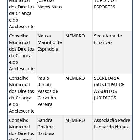
Municipal
José das
TURISMO E
dos Direitos
Neves Neto
ESPORTES
da Criança
e do
Adolescente
Conselho
Neusa
MEMBRO
Secretaria de
Municipal
Marinho de
Finanças
dos Direitos
Espindola
da Criança
e do
Adolescente
Conselho
Paulo
MEMBRO
SECRETARIA
Municipal
Renato
mUNICIPAL DE
dos Direitos
Passos de
ASSUNTOS
da Criança
Carvalho
JURÍDICOS
e do
Pereira
Adolescente
Conselho
Sandra
MEMBRO
Associação Padre
Municipal
Cristina
Leonardo Nunes
dos Direitos
Barbosa
da Criança