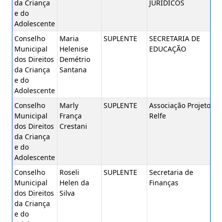
da Criança
JURÍDICOS
e do
Adolescente
Conselho
Maria
SUPLENTE
SECRETARIA DE
Municipal
Helenise
EDUCAÇÃO
dos Direitos
Demétrio
da Criança
Santana
e do
Adolescente
Conselho
Marly
SUPLENTE
Associação Projeto
Municipal
França
Relfe
dos Direitos
Crestani
da Criança
e do
Adolescente
Conselho
Roseli
SUPLENTE
Secretaria de
Municipal
Helen da
Finanças
dos Direitos
Silva
da Criança
e do