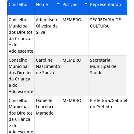
Conselho
Nome
Posição
Representando
Crescente
Crescente
Conselho
Ademilson
MEMBRO
SECRETARIA DE
Municipal
Oliveira da
CULTURA
dos Direitos
Silva
da Criança
e do
Adolescente
Conselho
Caroline
MEMBRO
Secretaria
Municipal
Nascimento
Municipal de
dos Direitos
de Souza
Saúde
da Criança
e do
Adolescente
Conselho
Danielle
MEMBRO
Prefeitura/Gabinete
Municipal
Lourenço
do Prefeito
dos Direitos
Mamede
da Criança
e do
Adolescente