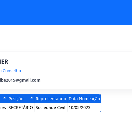
HER
o Conselho
ibe2015@gmail.com
Posição
Representando
Data Nomeação
Crescente
Crescente
nes
SECRETÁRIO
Sociedade Civil
10/05/2023