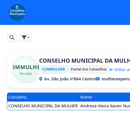
Pesquisar
Filtros
CONSELHO MUNICIPAL DA MUL
COMMULHER
Voltar a
COMMULHER
Portal dos Conselhos
Peruíbe
Av. São João nº664 Centro
mulheresperu
Conselho
Nome
CONSELHO MUNICIPAL DA MULHER
Andresa Vieira Xavier Nu